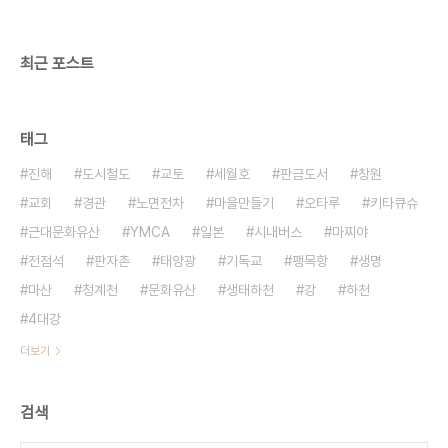
충격이었습니다. 이 세 가지의 경험으로 인하여 저는
1976년, 대학 졸업 후의 삶에 대하여 새롭게 고민하
게 되었으며 ..
최근 포스트
태그
진해
도시철도
교토
세월호
판금도서
창원
교회
경관
노면전차
마을만들기
오타루
키타큐슈
근대문화유산
YMCA
일본
시내버스
마찌야
전점석
판자촌
태양광
기독교
팽목항
생명
마산
청계천
문화유산
생태하천
강
하천
4대강
더보기
검색