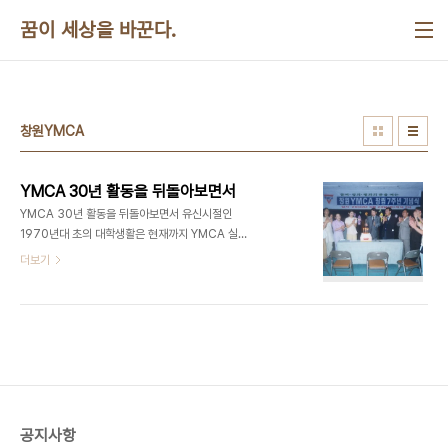
본문 바로가기
꿈이 세상을 바꾼다.
창원YMCA
YMCA 30년 활동을 뒤돌아보면서
YMCA 30년 활동을 뒤돌아보면서 유신시절인
1970년대 초의 대학생활은 현재까지 YMCA 실무
자로서의 삶을 있게 해준 출발점이며 30여년을 꾸준
더보기
히 계속할 수 있게 해준 에너지원입니다. 인하대학교
대학신문사 편집국장으로서의 활동, 기독학생회
(KSCF)의 학생사회개발단 활동을 통하여 판자촌 생
활체험, 동인천판유리회사에서의 노동체험, 브라이
덴슈타인의 , 하비콕스의 , 본훼퍼, 알린스키와의 만
남은 큰 감동이었습니다. 노동하는 예수와의 만남 인
천도시산업선교회를 통하여 조화순 목사님(낮추고
사는 즐거움, 도솔출판사 발간)과 동일방직 근로자를
공지사항
만나고 유동우의 (대화출판사 발간)을 읽은 것은 큰