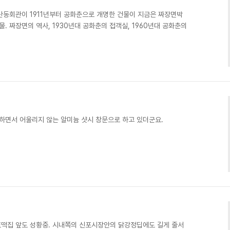
산동회관이 1911년부터 공화춘으로 개명한 건물이 지금은 짜장면박
물. 짜장면의 역사, 1930년대 공화춘의 접객실, 1960년대 공화춘의
하면서 어울리지 않는 알미늄 샷시 창문으로 하고 있더군요. ​​​​
 호떡집 앞도 성황중. 시내쪽의 신포시장안의 닭강정딥에도 길게 줄서