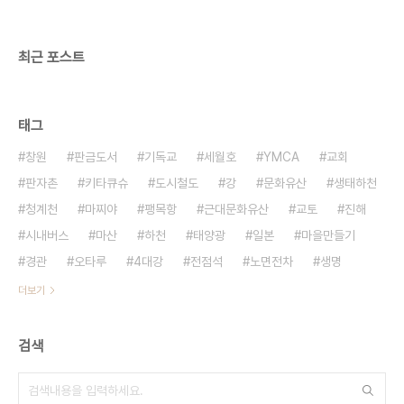
이런 인연으로 6949는 아주 친밀한 번호로 사랑받
게 되었다. 그동안 여러 가지 유혹이 있었지만..
최근 포스트
태그
창원
판금도서
기독교
세월호
YMCA
교회
판자촌
키타큐슈
도시철도
강
문화유산
생태하천
청계천
마찌야
팽목항
근대문화유산
교토
진해
시내버스
마산
하천
태양광
일본
마을만들기
경관
오타루
4대강
전점석
노면전차
생명
더보기
검색