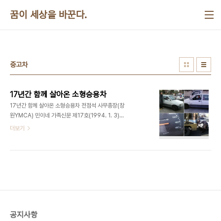
본문 바로가기
꿈이 세상을 바꾼다.
중고차
17년간 함께 살아온 소형승용차
17년간 함께 살아온 소형승용차 전점석 사무총장(창
원YMCA) 민이네 가족신문 제17호(1994. 1. 3)에
실린 1993년의 우리가족 10대 뉴스에 의하면 프라
더보기
이드 베타를 1993년 11월 4일에 구입했다. 인사동
에 있는 대림맨션 209호에 살 때였다. 진주에 있는
도원성자동차학원에 추석 전부터 다니기 시작해서
10월 21일 운전면허시험에 합격하자마자 자동차 구
입을 위한 가족회의를 하였다. 회의에서는 세피아와
프라이드를 검토하다가 친한 분이 있다는 이유로 프
라이드를 선택하였고 구입 후에는 불필요한 낭비를
조심하기로 하였다. 드디어 다음날인 11월 5일에 차
공지사항
량등록을 하니 차량등록번호는 경남 1초6949였다.