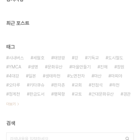
구나 편리하게 볼 수 있도록 부담을 주지 않으면 좋겠
다. 섭지코지의 배꼽이라고 불리는 곳에 위치한 지니
어스 로사이..
최근 포스트
태그
시내버스
세월호
태양광
강
기독교
도시철도
YMCA
생명
문화유산
마을만들기
진해
창원
4대강
일본
생태하천
노면전차
마산
마찌야
오타루
키타큐슈
판자촌
교회
전점석
하천
청계천
판금도서
팽목항
교토
근대문화유산
경관
더보기
검색