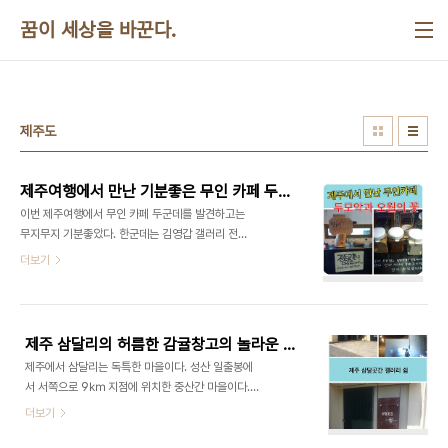
본문 바로가기
꿈이 세상을 바꾼다.
제주도
제주여행에서 만난 기분좋은 무인 카페 두군데
이번 제주여행에서 무인 카페 두군데를 발견하고는
무지무지 기분좋았다. 한군데는 김영갑 갤러리 전시
관 뒷편에 있는 자그마한 카페이다. 폐교된 초등학교
더보기
를 활용한 갤러리인데 카페도 예쁘게 잘 꾸며 놓았다.
캡슐커피도 마련되어 있었다. 또한군데는 전쟁역사
평화박물관으로 가는 도로변의 흐름한 주택을 개조
한 이었다. 방수문제 때문에 지붕과 벽면 모두를 흰색
제주 삼달리의 허름한 감귤창고의 놀라운 변신
에폭시로 도배를 해놓았다. 아예 푹 담구었다가 끄집
제주에서 삼달리는 독특한 마을이다. 성산 일출봉에
어 낸 것 같았다. 실내에는 작은 무대도 있었다. 낯선
서 서쪽으로 9㎞ 지점에 위치한 중산간 마을이다.
곳에서 보지않고 누군가로부터 신뢰받고 있다는 느
섭지코지 가는 길에 잠깐 들렀다. 두모악이 마을 입구
더보기
낌을 갖는 것, 아무런 대가나 이유없이 무조건적으로
이다. 한국문화예술위원회와 제주문화예술재단이 후
믿음을 소중하게 생각하고 실천하는 사람이 있다는
원하고 아트창고가 마을 전체를 디자인하였다. 마을