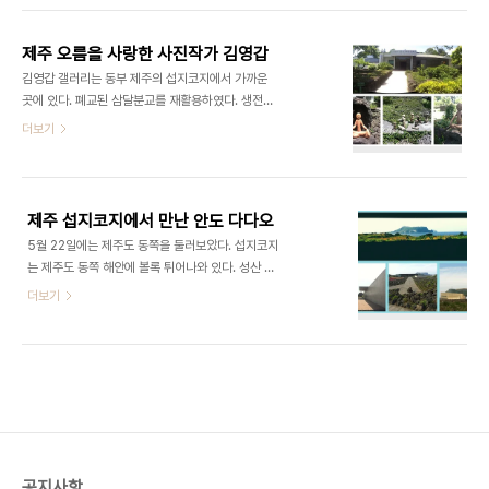
것은 대단히 큰 기쁨이었다.
지도를 보면 삼달곳간 갤러리 쉼과 문화곳간 갤러리
시선 등 갤러리가 두 군데이고 작은 도서관, 카페, 쉼
제주 오름을 사랑한 사진작가 김영갑
터가 있는 아담한 마을이다. 김영갑 갤러리를 들렸다
김영갑 갤러리는 동부 제주의 섭지코지에서 가까운
가 삼달곳간 갤러리에서 자전거를 빌려서 한바퀴 돌
곳에 있다. 폐교된 삼달분교를 재활용하였다. 생전의
면 재미있을 것 같다. 아쉽게도 나는 삼달곳간 갤러리
김영갑 선생이 직접 조성하였다고 한다. 학교 이름이
더보기
만 들렸었다. 평범한 감귤창고를 깨끗하게 단장해 놓
적혀있는 옛날 정문기둥을 버리지 않았다. 건물 앞쪽
았다. 우리 부부가 들린 5월 21일에는 라는 주제의
가운데에 버티고 서있었다. 운동장은 돌과 나무를 이
사진전이 열리고 있었다. 실내 천정의 목구조가 적나
용하여 정원으로 가꾸어 놓았다. 복잡한 미로가 얽혀
라하게 드러나 있다. 비어있는 창고 건물을 재활용하
있다. 곳곳에 명상하는 모습의 돌조각을 설치해 놓아
여 마을 ..
제주 섭지코지에서 만난 안도 다다오
서 전체 분위기를 경건하게 만들었다. 모든 사람들이
5월 22일에는 제주도 동쪽을 둘러보았다. 섭지코지
한라산만 바라보고 있을 때 360여개의 평범한 오름
는 제주도 동쪽 해안에 볼록 튀어나와 있다. 성산 일
의 소중함을 사진에 담았던 선구자, 스스로 자기 인생
출봉을 배경으로 아름다운 해안 풍경이 끝내준다. 방
더보기
을 ‘평생 원 없이 사진 찍었고, 남김없이 치열하게 살
두포 등대가 있는 곳을 바람의 언덕이라고 부르는데
았다“고 표현하는 사진작가 김영갑을 만난 것은 이번
선돌바위와 푸른 바다가 어우러져서 절경을 이루고
여행의 더할 수 없는 큰 기쁨이었다. 입구쪽의 방에서
있다. 안도 타다오의 작품인 지니어스 로사이와 마주
는 방송국에서 제작한 프로그램을 보여주었다. ..
보고 있으며 글라스 하우스와는 사이좋게 나란히 바
닷가에 자리잡고 있다. 아쉬운 점은 일반인들은 협자
연대 쪽으로 둘러가서 보거나 페닉스 아일랜드 매표
소를 지나야 되는데 매표소 쪽이 훨씬 가깝다. 비록
페닉스 회원만 입장할 수 있는 것은 아니지만 게이트
공지사항
를 지난다는 것이 일반인들에게는 큰 걸림돌이다. 누