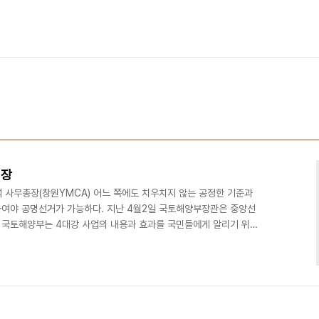
입장
석 사무총장(창원YMCA) 어느 쪽에도 치우치지 않는 공정한 기준과
여야 공명선거가 가능하다. 지난 4월2일 국토해양부장관은 중앙선
 국토해양부는 4대강 사업의 내용과 효과를 국민들에게 알리기 위하
진본부와 광역․기초 지방자치단체로 구분되어 있으며 광고는 TV, 라
활용하고 홍보물은 브로슈어, 리플릿, 만화책, 포켓북, 동영상, 사진 등
용하는 홍보물 일체를 예시하고 있다. 그리고 추진본부와 지방자치단
 관내 유관기관, 다중시설 등에 배포하고 주민자치센터, 시민..