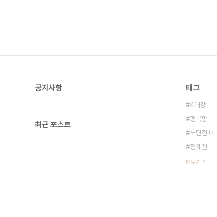
공지사항
태그
4대강
팽목항
최근 포스트
노면전차
청계천
더보기