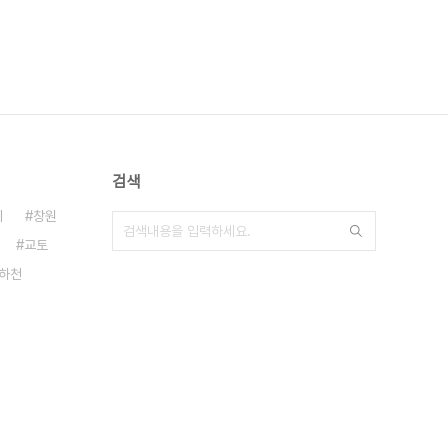
검색
기
창원
교토
하천