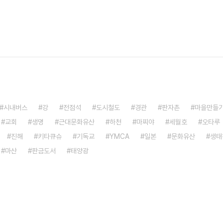
시내버스
강
전점석
도시철도
경관
판자촌
마을만들
교회
생명
근대문화유산
하천
마찌야
세월호
오타루
진해
키타큐슈
기독교
YMCA
일본
문화유산
생태
마산
판금도서
태양광