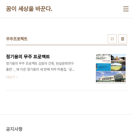
본문 바로가기
꿈이 세상을 바꾼다.
무주프로젝트
정기용의 무주 프로젝트
정기용의 무주 프로젝트 감응의 건축, 현실문화연구
출판 : , 에 이은 정기용의 세 번째 저작·작품집. '공간
의 시인'이라 불리는 건축가 정기용이 1996년부터
더보기
2006년까지 만 10년 동안 무주에서 진행한 크고
작은 공공건축물 30여 개 프로젝트(건축, 리노베이
션 등)에 대한 정리와 체험을 풀어냈다. 건축물 각각
의 배치도, 조감도, 완공 전후의 사진뿐만 아니라 현
재 주민들이 건축물을 사용하는 모습, 건축가가 무주
땅과 감응하게 되는 사연에서부터 설계하기 전의 스
케치까지 들어 있어 무주 프로젝트의 전 건축활동 과
정을 온전하게 파악할 수 있다. 책의 말미에는 강내
공지사항
희, 김봉렬, 조성룡, 박원순 등이 무주 프로젝트에 대