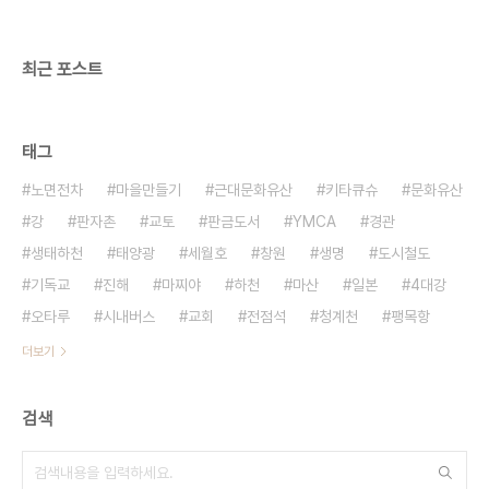
한 객관적인 평가와 비평, 공공건축의 전망을 짚어보
는 좌담회를 실었다. 또한 지역주민들은 무..
최근 포스트
태그
노면전차
마을만들기
근대문화유산
키타큐슈
문화유산
강
판자촌
교토
판금도서
YMCA
경관
생태하천
태양광
세월호
창원
생명
도시철도
기독교
진해
마찌야
하천
마산
일본
4대강
오타루
시내버스
교회
전점석
청계천
팽목항
더보기
검색