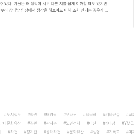
주 있다. 가끔은 왜 생각이 서로 다른 지를 쉽게 이해할 때도 있지만
아무리 상대방 입장에서 생각을 해보아도 이해 조차 안되는 경우가 있
 자그마한 분향소를 둘러싸고 있는 경찰차를 신문에서 보았다. 전직 대
 심하다는 생각이 들었다. 그런데 높은 지위에 있는 어떤 분은 오히
좋다고 이야기하는 것이었다. 이런 경우는 명분이 궁색해서 그냥 해보
울 광장을 경찰차로 포위해놓고 절대 출입을 못하게 하..
도시철도
창원
태양광
오타루
팽목항
키타큐슈
교
근대문화유산
경관
판자촌
노면전차
마산
4대강
YMC
기
하천
청계천
생태하천
문화유산
생명
기독교
마