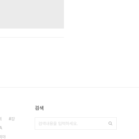
검색
회
강
A
찌야