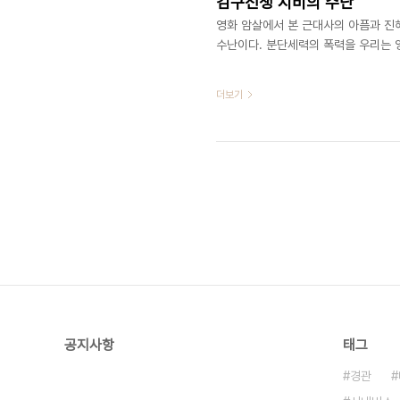
김구선생 시비의 수난
영화 암살에서 본 근대사의 아픔과 진
수난이다. 분단세력의 폭력을 우리는 영화
더보기
공지사항
태그
경관