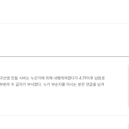
김구선생 친필 시비는 누군가에 의해 내팽게쳐졌다가 4.19이후 남원로
부분의 두 글자가 부서졌다. 누가 부순지를 아시는 분은 댓글을 님겨