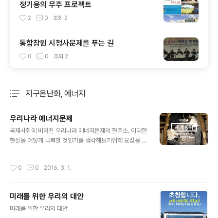
정기용의 무주 프로젝트
2
0
조회
2
통합창원 시청사문제를 푸는 길
0
0
조회
2
지구온난화, 에너지
분류 전체보기
주요 글 목록
우리나라 에너지문제
글 내용
국제사회에 비쳐진 우리나라 에너지문제의 현주소. 이러한
현실을 어떻게 극복할 것인가를 생각해보기위해 요점을 정
리해보았다. ​​​
작성시간
0
0
2016. 3. 1.
미래를 위한 우리의 대안
글 내용
미래를 위한 우리의 대안​​​