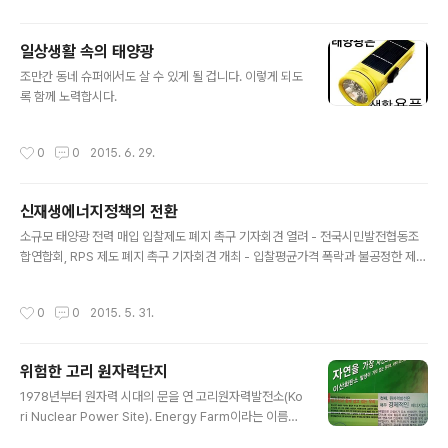
일상생활 속의 태양광
글 내용
​​조만간 동네 슈퍼에서도 살 수 있게 될 겁니다. 이렇게 되도
록 함께 노력합시다. ​​
작성시간
0
0
2015. 6. 29.
신재생에너지정책의 전환
글 내용
소규모 태양광 전력 매입 입찰제도 폐지 촉구 기자회견 열려 - 전국시민발전협동조
합연합회, RPS 제도 폐지 촉구 기자회견 개최 - 입찰평균가격 폭락과 불공정한 제도
등 소규모 태양광 시장 문제 제기 - 소규모 태양광발전소에 대한 고정가격매입제도
재도입 촉구 전국의 30여 햇빛발전협동조합이 소속된 전국시민발전협동조합연합회
작성시간
0
0
2015. 5. 31.
(이하 전국연합회)는 2015년 5월 27일 오후 2시 광화문 정부서울청사 앞에서 신재
생에너지공급의무화제도(RPS) 폐지와 소규모 태양광발전소에 대한 고정가격매입
제도(FIT) 재도입을 촉구하는 내용을 골자로 하는 기자회견을 가졌다. ❍ 이날 기자
위험한 고리 원자력단지
회견은 지난 5월 15일 발표한 태양광 판매사업자 입찰 결과에 따른 반응으로써, 지
글 내용
난해보다 37%, 제도 도입 초기보다 68% 폭락한 70,707원..
​​1978년부터 원자력 시대의 문을 연 고리원자력발전소(Ko
ri Nuclear Power Site). Energy Farm이라는 이름의
홍보관에는 핵발전은 이산화탄소 배출도 거의 없고 가장