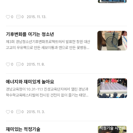
작성시간
0
0
2015. 11. 13.
기후변화를 이기는 청소년
글 내용
제3회 경남청소년기후변화프로젝트에서 발표한 창원 대산
고교의 우유펙으로 만든 새모이통과 캔으로 만든 꽃병등의
정크아트와 창원고교의 간이 에어컨. ​​​​
작성시간
0
0
2015. 11. 8.
에너지와 재미있게 놀아요
글 내용
경남교육청이 10.31-11.1 진성교육단지에서 열린 경남과
학수학교육페스티벌에 전시된 건전지 없이 즐기는 태양광
뮤직박스(마산신월초),태양광 무당벌레 만들기(신방초등),
경남햇빛발전협동조합, 에너지공단의 태양광자동차 경주
작성시간
0
0
2015. 11. 3.
대회. ​​​​
재미있는 적정기술
글 내용