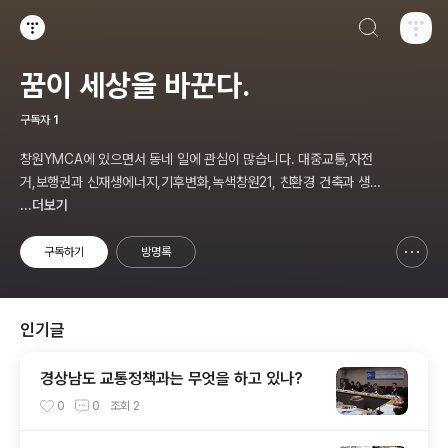
검색하기
티스토리
꿈이 세상을 바꾼다.
구독자
1
창원YMCA에 있으면서 동네 일에 관심이 많습니다. 대중교통,자전
거,보행권과 신재생에너지,기후변화,녹색창원21, 친환경 건축과 생태
주거단지,투명사회,소비자문제,마을만들기등... 주민의 힘으로 더욱
...더보기
살기좋은 동네를 만들고자 합니다.
구독하기
방명록
신고하기 레이어
열기
인기글
경상남도 교통정책과는 무엇을 하고 있나?
0
0
조회
2