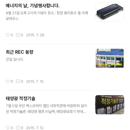
에너지의 날, 기념행사합니다.
글 내용
8월 21일 오후 2시에 기념식 장소 : 창원 용지호수 옆 사제
로하우스 ​
작성시간
0
0
2015. 7. 28.
최근 REC 동향
글 내용
큰일 입니다. ​
작성시간
0
0
2015. 7. 15.
태양광 적정기술
글 내용
​​7월 5일 부산 벡스코에서 열린 사회적경제 박람회에 설치
된 적정기술관. 태양광 램프 비닐백, 태양광보청기 밧데리
충전기, 태양광충전 라디오. ​​​​
작성시간
0
0
2015. 7. 12.