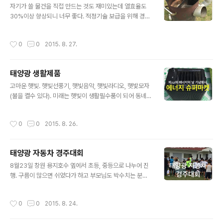
자기가 쓸 물건을 직접 만드는 것도 재미있는데 열효율도
30%이상 향상되니 너무 좋다. 적정기술 보급을 위해 경남
햇빛발전협동조합이 노력해야겠다. ​​​​​
작성시간
0
0
2015. 8. 27.
태양광 생활제품
글 내용
고마운 햇빛. 햇빛선풍기, 햇빛음악, 햇빛라디오, 햇밫모자
(불을 켤수 있다). 미래는 햇빛이 생활필수품이 되어 동네
슈퍼에서도 제품구입이 가능할 것이다. 경남햇빛발전협동
조합이 창원에서 슈퍼를 개설, 운영할 예정입니다. ​​​​​​​
작성시간
0
0
2015. 8. 26.
태양광 자동차 경주대회
글 내용
8월23일 창원 용지호수 옆에서 초등, 중등으로 나누어 진
행. 구름이 많으면 쉬었다가 하고 부모님도 박수치는 분위
기. 대회를 마치니까 햇빛이 쨍쨍. 특히 YMCA와 에너지관
리공단이 고생했읍니다. ​​​​​
작성시간
0
0
2015. 8. 24.