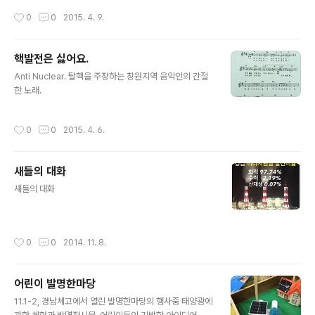
경제적이며 방사선도 너무 무서워 할 필요가 없다고 한다.
작성시간
0
0
2015. 4. 9.
핵은 이 시대의 확실한 우상이다. 맹신자도 많다. ​​
핵발전은 싫어요.
글 내용
​​Anti Nuclear. 탈핵을 주장하는 창원지역 음악인의 간절
한 노래. ​​
작성시간
0
0
2015. 4. 6.
새들의 대화
글 내용
새들의 대화​​​​​​
작성시간
0
0
2014. 11. 8.
어린이 발명한마당
글 내용
11.1-2, 경남체고에서 열린 발명한마당의 행사중 태양광에