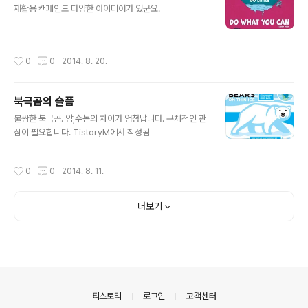
재활용 캠페인도 다양한 아이디어가 있군요. ​​​​
작성시간
0
0
2014. 8. 20.
북극곰의 슬픔
글 내용
불쌍한 북극곰. 암,수놈의 차이가 엄청납니다. 구체적인 관
심이 필요합니다. TistoryM에서 작성됨
작성시간
0
0
2014. 8. 11.
더보기
의안내
티스토리
로그인
고객센터