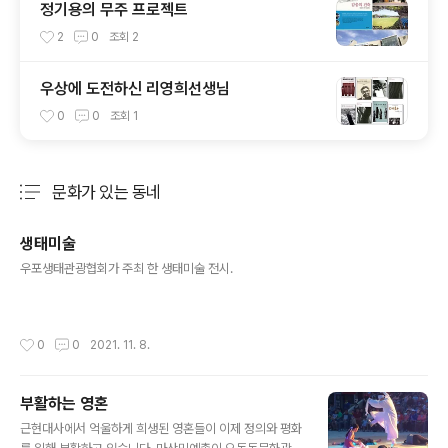
정기용의 무주 프로젝트
2
0
조회
2
우상에 도전하신 리영희선생님
0
0
조회
1
문화가 있는 동네
분류 전체보기
주요 글 목록
생태미술
글 내용
우포생태관광협회가 주최 한 생태미술 전시.
작성시간
0
0
2021. 11. 8.
부활하는 영혼
글 내용
근현대사에서 억울하게 희생된 영혼들이 이제 정의와 평화