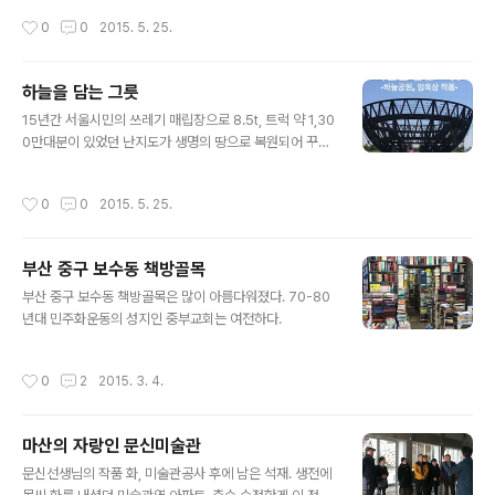
작성시간
0
0
2015. 5. 25.
하늘을 담는 그릇
글 내용
15년간 서울시민의 쓰레기 매립장으로 8.5t, 트럭 약 1,30
0만대분이 있었던 난지도가 생명의 땅으로 복원되어 꾸며
진 여러 공원 중에서 하늘공원 정상에 있는 설치미술. 마음
이 그릇이라면 천지가 희망이라는군요. ​​​
작성시간
0
0
2015. 5. 25.
부산 중구 보수동 책방골목
글 내용
​​부산 중구 보수동 책방골목은 많이 아름다워졌다. 70-80
년대 민주화운동의 성지인 중부교회는 여전하다. ​​​​​
작성시간
0
2
2015. 3. 4.
마산의 자랑인 문신미술관
글 내용
​​문신선생님의 작품 화, 미술관공사 후에 남은 석재. 생전에