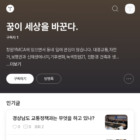
검색하기
티스토리
꿈이 세상을 바꾼다.
구독자
1
창원YMCA에 있으면서 동네 일에 관심이 많습니다. 대중교통,자전
거,보행권과 신재생에너지,기후변화,녹색창원21, 친환경 건축과 생태
주거단지,투명사회,소비자문제,마을만들기등... 주민의 힘으로 더욱
...더보기
살기좋은 동네를 만들고자 합니다.
구독하기
방명록
신고하기 레이어
열기
인기글
경상남도 교통정책과는 무엇을 하고 있나?
0
0
조회
2