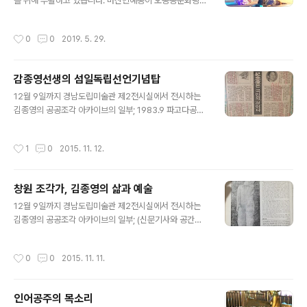
를 위해 부활하고 있습니다. 마산민예총이 오동동문화광장
에서 공연했습니다. ​​​​
작성시간
0
0
2019. 5. 29.
감종영선생의 섬일독립선언기념탑
글 내용
12월 9일까지 경남도립미술관 제2전시실에서 전시하는
김종영의 공공조각 아카이브의 일부; 1983.9 파고다공원
에 있던 김종영 선생의 작품, 3.1 독립선언기념탑이 느닷없
이 철거되는 사건이 있었다. 다행히 많은 분들의 노력으로
작성시간
1
0
2015. 11. 12.
서대문역사공원에 복원되었다. 다만 그당시 전두환 정권에
의해 억압받은 예술의 자유를 찾기위한 노력이 있었는지가
궁금하다. ​​
창원 조각가, 김종영의 삶과 예술
글 내용
12월 9일까지 경남도립미술관 제2전시실에서 전시하는
김종영의 공공조각 아카이브의 일부; (신문기사와 공간지)
1953년 국제공모에 작품 나상을 출품하여 52개국 3,24
6명중에서 엄선한 140명의 입상작가에 선정. 한국미술의
작성시간
0
0
2015. 11. 11.
자랑이었다. 다만 평소 우리나라의 무명 정치수에 대한 관
심이 어떠했는지를 알수 없어서 궁금하다. ​​
인어공주의 목소리
글 내용