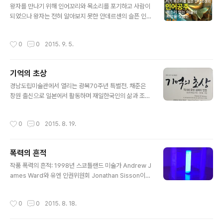
왕자를 만나기 위해 인어꼬리와 목소리를 포기하고 사람이
되었으나 왕자는 전혀 알아보지 못한 안데르센의 슬픈 인
어공주를 이런 식으로 해석하는 분들도 있더군요. 새롭습
니다. ​
작성시간
0
0
2015. 9. 5.
기억의 초상
글 내용
경남도립미술관에서 열리는 광복70주년 특별전. 채준은
창원 출신으로 일본에서 활동하며 재일한국인의 삶과 조국
통일에 대한 마음이 담겨있고 권순철은 마산 진동면 출신
으로 프랑스에서 활동중이며 식민지시대와 6.25전쟁, 분
작성시간
0
0
2015. 8. 19.
단으로 인해 상처받고 일그러진 모습을 담고 있다. ​​​​​
폭력의 흔적
글 내용
작품 폭력의 흔적: 1998년 스코틀랜드 미술가 Andrew J
ames Ward와 유엔 인권위원회 Jonathan Sisson이
공동으로 구상하고 이듬해 두사람은 아시아 각국을 방문하
여 52명의 위안부 생존자를 만나서 손을 실물 크기로 스케
작성시간
0
0
2015. 8. 18.
치 하여 이를 두개의 반원형 구조물에 나란히 배치하고 정
의를 상징하는 빛의 기둥을 중심에 세웠다. 생존자의 육성