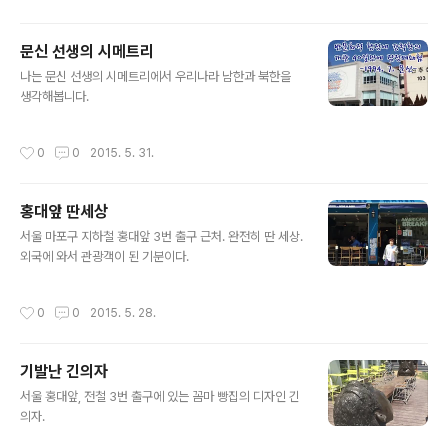
문신 선생의 시메트리
글 내용
나는 문신 선생의 시메트리에서 우리나라 남한과 북한을
생각해봅니다. ​​
작성시간
0
0
2015. 5. 31.
홍대앞 딴세상
글 내용
서울 마포구 지하철 홍대앞 3번 출구 근처. 완전히 딴 세상.
외국에 와서 관광객이 된 기분이다. ​​
작성시간
0
0
2015. 5. 28.
기발난 긴의자
글 내용
서울 홍대앞, 전철 3번 출구에 있는 꼼마 빵집의 디자인 긴
의자. ​​​​