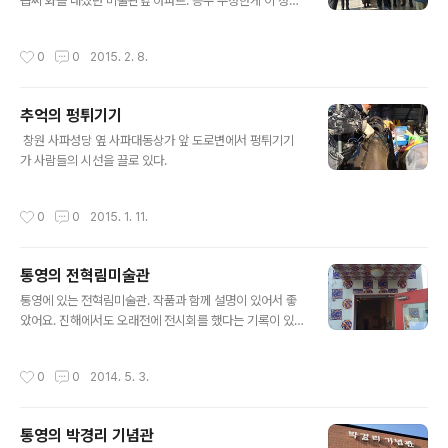
몹씨 화를 내셨던 미술관옆 아파트. 층수 수정한게 이 정도.
작성시간
0
0
2015. 2. 8.
추억의 펑튀기기
글 내용
​​​​​​​ ​창원 사파성당 옆 사파대동상가 앞 도로변에서 펑튀기기
가 사람들의 시선을 끌로 있다.
작성시간
0
0
2015. 1. 11.
통영의 전혁림미술관
글 내용
통영에 있는 전혁림미술관. 작품과 함께 설명이 있어서 좋
았어요. 진해에서도 오래전에 전시회를 했다는 기록이 있
더군요. TistoryM에서 작성됨
작성시간
0
0
2014. 5. 3.
통영의 박경리 기념관
글 내용