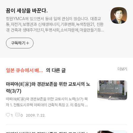
꿈이 세상을 바꾼다.
창원YMCA에 있으면서 동네 일에 관심이 많습니다. 대중교
통,자전거,보행권과 신재생에너지,기후변화,녹색창원21, 친환
경 건축과 생태주거단지,투명사회,소비자문제,마을만들기등...
주민의 힘으로 더욱 살기좋은 동네를 만들고자 합니다.
구독하기
더보기
일본 큐슈에서 배운다
의 다른 글
마찌야(町家)와 경관보존을 위한 교토시의 노
력(3/7)
글 내용
마찌야(町家)와 경관보존을 위한 교토시의 노력(3/7) 목
차 1. 전통도시주택 마찌야의 건축적 특징 2. 의 중심적 역
할 3. 교토시의 내진진단사와 경관중요건조물 시니세 지정
1
0
2009. 7. 22.
제도 4. 주민들의 자발적이며 자구적인 노력 5. 면(面)적인
보존을 위한 시가지경관조례 6. 경관자산등록제도와 건축
협정제도 2. 의 중심적 역할 마찌야의 보존과 활용에 있어