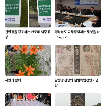
친환경을 강조하는 산토리 맥주공
경상남도 교통정책과는 무엇을 하
장
고 있나?
자연과 함께
감종영선생의 섬일독립선언기념
탑