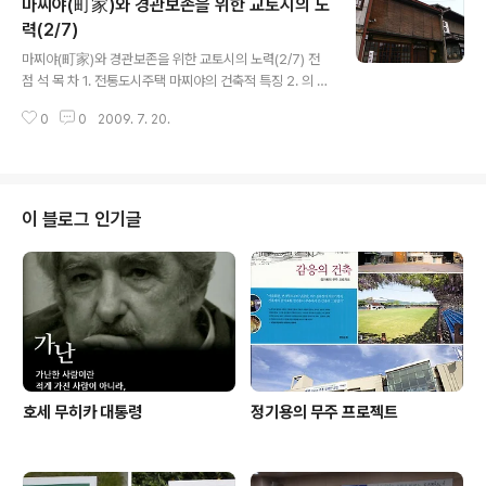
마찌야(町家)와 경관보존을 위한 교토시의 노
서 주민들 스스로의 노력과 함께 교토시에서 설립한 의 역
할이 대단히 중요하다. 2008년 11월에 센터를 방문하였
력(2/7)
글 내용
는데 활발하게 활동하고 있었다. 1997년에 설립된 센터는
마찌야(町家)와 경관보존을 위한 교토시의 노력(2/7) 전
목옥정(木屋町)에 있는 지하 1층에 사무실이 있다. 재단법
점 석 목 차 1. 전통도시주택 마찌야의 건축적 특징 2. 의 중
인인데 일반회계사업과 특별회계사업으로 구분하여 다양
심적 역할 3. 교토시의 내진진단사와 경관중요건조물 시니
한 사업을 추진하고 있다. 일반회계사업은 자주사업, 수탁
0
0
2009. 7. 20.
세 지정제도 4. 주민들의 자발적이며 자구적인 노력 5. 면
사업, 교토시 시설지정관리업무..
(面)적인 보존을 위한 시가지경관조례 6. 경관자산등록제
도와 건축협정제도 1. 전통도시주택 마찌야의 건축적 특징
일본의 전통주택에는 신덴즈꾸리(寢殿造), 쇼인즈꾸리
(書院造), 마찌야(町家), 나가야(長屋) 등이 있는데 그 중
이 블로그 인기글
에서도 교토의 경관에서 마찌야는 대단히 중요한 비중을
차지하고 있다. 마찌야는 건물 전면이 가로에 접하고 있으
며 대지가 세장형(細長型)으로 세분화되어 있다. 상업과
가내수공업자인 쪼닌(町人)이 거주하는 직주병존형 전통
도시주택이다. 마찌야가 조성된 것은..
호세 무히카 대통령
정기용의 무주 프로젝트