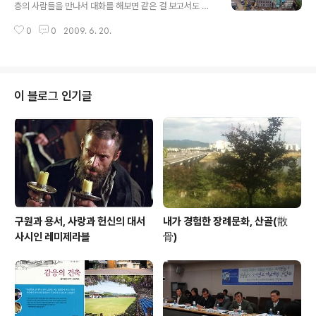
층의 사람들을 만나서 대화를 해보면 같은 걸 보고서도 서
로 다른 말을 하는 경우가 자주 있다. 가끔은 왜 생각이 서
0
0
2009. 6. 20.
로 다른 지를 쉽게 이해할 때도 있지만 도무지 이해할 수 없
는 경우도 있다. 아무리 상대방 입장에서 생각을 해보아도
이해 조차 안되는 경우가 있다. 며칠 전 서울 덕수궁 앞에
차려진 자그마한 분향소를 둘러싸고 있는 경찰차를 신문에
서 보았다. 전직 대통령에 대한 예우를 이야기하면서 너무
이 블로그 인기글
심하다는 생각이 들었다. 그런데 높은 지위에 있는 어떤 분
은 오히려 아늑한 분위기가 조성되어서 훨씬 좋다고 이야
기하는 것이었다. 이런 경우는 명분이 궁색해서 그냥 해보
는 말장난이라고 쉽게 이해가 된다. 서울 광장을 경찰차로
포위해놓고 절대 출입을 못하게 하..
구원과 용서, 사랑과 헌신의 대서
내가 경험한 장례문화, 산골(散
사시인 레미제라블
骨)