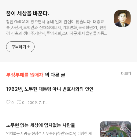
꿈이 세상을 바꾼다.
창원YMCA에 있으면서 동네 일에 관심이 많습니다. 대중교
통,자전거,보행권과 신재생에너지,기후변화,녹색창원21, 친환
경 건축과 생태주거단지,투명사회,소비자문제,마을만들기등...
주민의 힘으로 더욱 살기좋은 동네를 만들고자 합니다.
구독하기
더보기
부정부패를 없애자
의 다른 글
1982년, 노무현 대통령 아니 변호사와의 인연
글 내용
0
0
2009. 7. 11.
노무현 없는 세상에 염치없는 사람들
글 내용
염치없는 사람들 전점석 사무총장(창원YMCA) 다양한 계