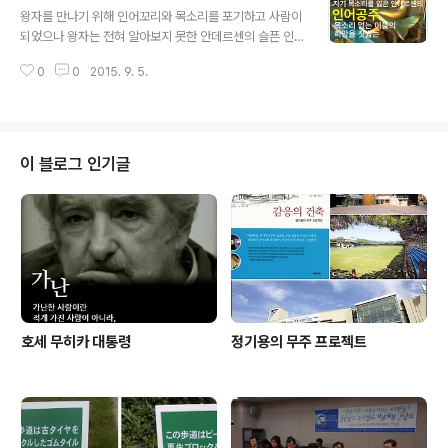
왕자를 만나기 위해 인어꼬리와 목소리를 포기하고 사람이
되었으나 왕자는 전혀 알아보지 못한 안데르센의 슬픈 인
어공주를 이런 식으로 해석하는 분들도 있더군요. 새롭습
0
0
2015. 9. 5.
니다. ​
이 블로그 인기글
호세 무히카 대통령
정기용의 무주 프로젝트