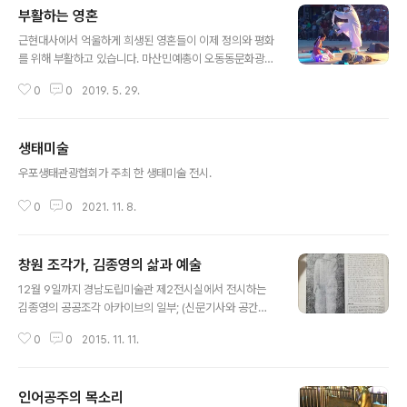
부활하는 영혼
글 내용
근현대사에서 억울하게 희생된 영혼들이 이제 정의와 평화
를 위해 부활하고 있습니다. 마산민예총이 오동동문화광장
에서 공연했습니다. ​​​​
0
0
2019. 5. 29.
생태미술
글 내용
우포생태관광협회가 주최 한 생태미술 전시.
0
0
2021. 11. 8.
창원 조각가, 김종영의 삶과 예술
글 내용
12월 9일까지 경남도립미술관 제2전시실에서 전시하는
김종영의 공공조각 아카이브의 일부; (신문기사와 공간지)
1953년 국제공모에 작품 나상을 출품하여 52개국 3,24
0
0
2015. 11. 11.
6명중에서 엄선한 140명의 입상작가에 선정. 한국미술의
자랑이었다. 다만 평소 우리나라의 무명 정치수에 대한 관
심이 어떠했는지를 알수 없어서 궁금하다. ​​
인어공주의 목소리
글 내용