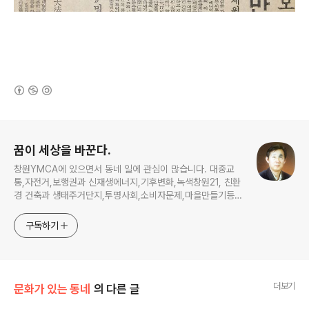
(새창열림)
로그 정보
꿈이 세상을 바꾼다.
창원YMCA에 있으면서 동네 일에 관심이 많습니다. 대중교
통,자전거,보행권과 신재생에너지,기후변화,녹색창원21, 친환
경 건축과 생태주거단지,투명사회,소비자문제,마을만들기등...
주민의 힘으로 더욱 살기좋은 동네를 만들고자 합니다.
구독하기
더보기
문화가 있는 동네
의 다른 글