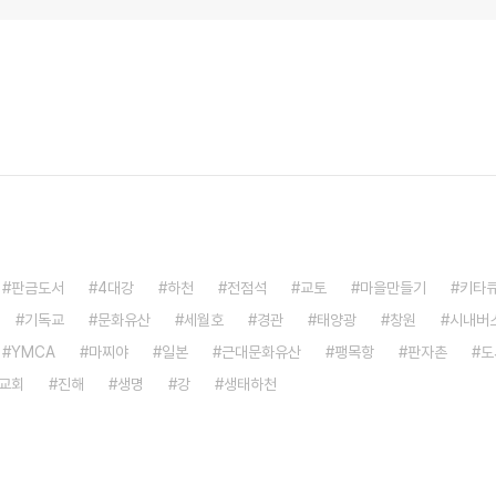
판금도서
4대강
하천
전점석
교토
마을만들기
키타
기독교
문화유산
세월호
경관
태양광
창원
시내버
YMCA
마찌야
일본
근대문화유산
팽목항
판자촌
도
교회
진해
생명
강
생태하천