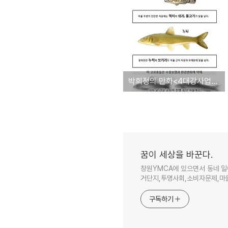
박희정의 만화<4대강사업의 진실>
꿈이 세상을 바꾼다.
창원YMCA에 있으면서 동네 일
거단지,투명사회,소비자문제,마을
구독하기