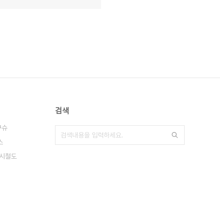
검색
큐슈
스
시철도