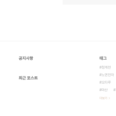
공지사항
태그
청계천
노면전차
최근 포스트
오타루
마산
더보기