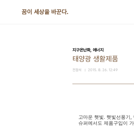
본문 바로가기
꿈이 세상을 바꾼다.
지구온난화, 에너지
태양광 생활제품
전점석
2015. 8. 26. 12:49
고마운 햇빛. 햇빛선풍기,
슈퍼에서도 제품구입이 가능