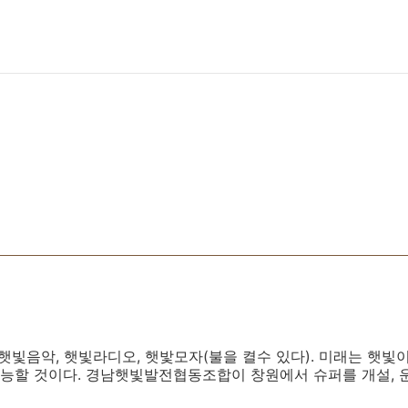
 햇빛음악, 햇빛라디오, 햇밫모자(불을 켤수 있다). 미래는 햇
할 것이다. 경남햇빛발전협동조합이 창원에서 슈퍼를 개설, 운영