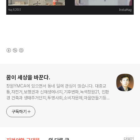
(새창열림)
로그 정보
꿈이 세상을 바꾼다.
창원YMCA에 있으면서 동네 일에 관심이 많습니다. 대중교
통,자전거,보행권과 신재생에너지,기후변화,녹색창원21, 친환
경 건축과 생태주거단지,투명사회,소비자문제,마을만들기등...
주민의 힘으로 더욱 살기좋은 동네를 만들고자 합니다.
구독하기
더보기