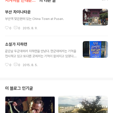
지켜야할 근대문화유산
의 다른 글
부산 차이나타운
글 내용
부산역 맞은편에 있는 China Town at Pusan. ​​​​
0
0
2015. 8. 9.
소설가 지하련
글 내용
같은날 두군데에서 지하련을 만났다. 한군데에서는 기억을
전시하고 있고 또다른 곳에서는 기억이 없어지고 있었다.
나는 불탄 지하련주택울 둘러보고나서 곧바로 노산동에 있
0
0
2015. 8. 5.
는 마산문학관에서 열리는 한국 근대문학 희귀도서 자료전
에 갔다. 1층 전시실 입구에 있는 창원의 문학연보에는 19
40년 지하련 작품발표라고 기록되어 있고 근대문학을 설
명하는 전시물에서도 일제강점기의 문인으로 지하련(191
0-60)을 언급하고 있다. 창작집 도정(1948), 푸른사상에
이 블로그 인기글
서 펴낸 지하련전집(서정자 편)이 전시되어 있고 여성이라
는 잡지에 실린 일기라는 글도 있었다. ​​​​​​