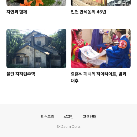
자연과 함께
인천 만석동의 45년
불탄 지하련주택
결혼식 폐백의 하이라이트, 밤과
대추
의안내
티스토리
로그인
고객센터
© Daum Corp.