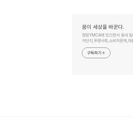
꿈이 세상을 바꾼다.
창원YMCA에 있으면서 동네 일
거단지,투명사회,소비자문제,마을
구독하기