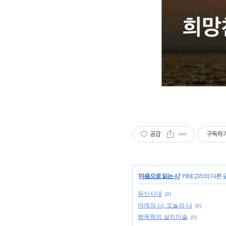
공감
구독하
'
마음으로 읽는 시
' 카테고리의 다른 
유신시대
(0)
어제의 나, 오늘의 나
(0)
팽목항의 설치미술
(0)