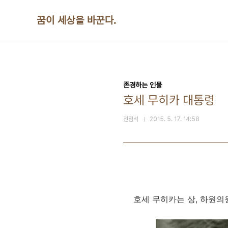
본문 바로가기
꿈이 세상을 바꾼다.
존경하는 인물
호세 무히카 대통령
전점석
2015. 5. 17. 14:58
호세 무히카는 상, 하원의원