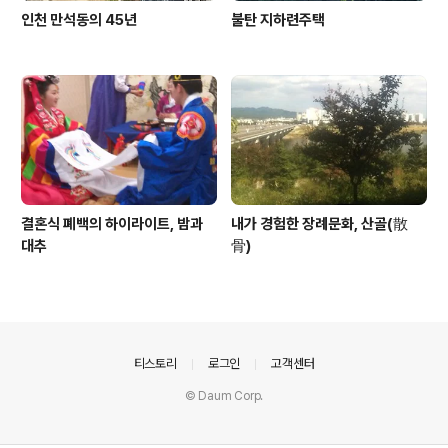
인천 만석동의 45년
불탄 지하련주택
결혼식 폐백의 하이라이트, 밤과
내가 경험한 장례문화, 산골(散
대추
骨)
의안내
티스토리
로그인
고객센터
© Daum Corp.