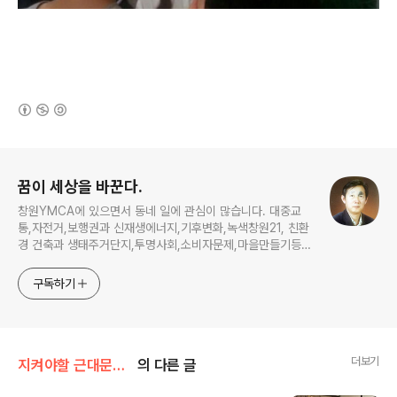
(새창열림)
로그 정보
꿈이 세상을 바꾼다.
창원YMCA에 있으면서 동네 일에 관심이 많습니다. 대중교
통,자전거,보행권과 신재생에너지,기후변화,녹색창원21, 친환
경 건축과 생태주거단지,투명사회,소비자문제,마을만들기등...
주민의 힘으로 더욱 살기좋은 동네를 만들고자 합니다.
구독하기
더보기
지켜야할 근대문화유산
의 다른 글