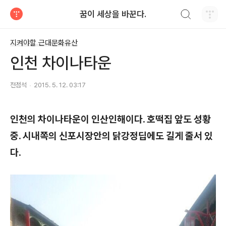
검색하기
꿈이 세상을 바꾼다.
티스토리
지켜야할 근대문화유산
인천 차이나타운
전점석
2015. 5. 12. 03:17
인천의 차이나타운이 인산인해이다. 호떡집 앞도 성황
중. 시내쪽의 신포시장안의 닭강정딥에도 길게 줄서 있
다. ​