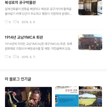
북성로의 공구박물관
글 내용
​​일제건축물의 원형을 복원하고 북성로 공구거리에 활력을
불어넣기 위해 민간이 주도하고 행정이 지원하여 운영되고
있는 공구박물관. 철원상회와 삼오기공의 녹슨 옛날철물을
0
0
2015. 5. 9.
기증받음. ​​​​
1914년 교남YMCA 회관
글 내용
​​1914년에 지어진 교남YMCA(현 대구YMCA) 회관. 등록
문화재로 지정되어 복원공사를 할 예정. 약전골목에 있음. ​​​
0
0
2015. 5. 7.
이 블로그 인기글