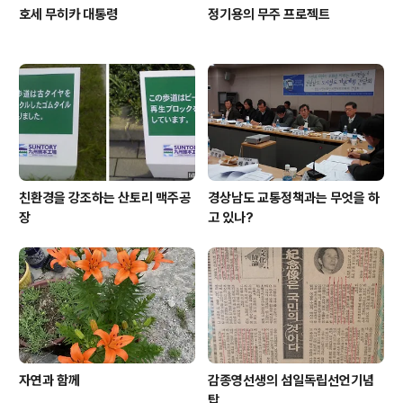
호세 무히카 대통령
정기용의 무주 프로젝트
친환경을 강조하는 산토리 맥주공
경상남도 교통정책과는 무엇을 하
장
고 있나?
자연과 함께
감종영선생의 섬일독립선언기념
탑