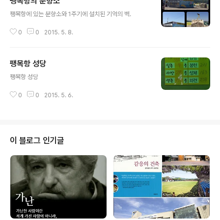
팽목항의 분향소
글 내용
팽목항에 있는 분향소와 1주기에 설치된 기억의 벽. ​​
0
0
2015. 5. 8.
팽목항 성당
글 내용
팽목항 성당 ​​​​
0
0
2015. 5. 6.
이 블로그 인기글