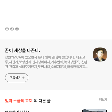
(새창열림)
로그 정보
꿈이 세상을 바꾼다.
창원YMCA에 있으면서 동네 일에 관심이 많습니다. 대중교
통,자전거,보행권과 신재생에너지,기후변화,녹색창원21, 친환
경 건축과 생태주거단지,투명사회,소비자문제,마을만들기등...
주민의 힘으로 더욱 살기좋은 동네를 만들고자 합니다.
구독하기
더보기
빛과 소금의 교회
의 다른 글