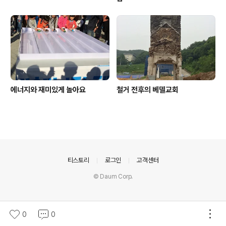
에너지와 재미있게 놀아요
철거 전후의 베델교회
의안내
티스토리
로그인
고객센터
© Daum Corp.
0
0