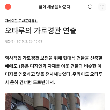
검색하기
꿈이 세상을 바꾼다.
티스토리
지켜야할 근대문화유산
오타루의 가로경관 연출
전점석
2015. 2. 26. 15:03
역사적인 가로경관 보전을 위해 현대식 건물을 신축할
때에도 1층은 디자인과 자재를 이웃 건물과 비슷한 이
미지를 연출하고 닻을 전시해놓았다. 홋카이도 오타루
시 운하 건너편 도로변에서.