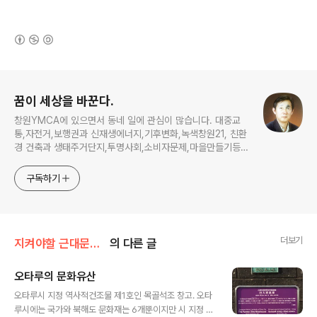
(새창열림)
로그 정보
꿈이 세상을 바꾼다.
창원YMCA에 있으면서 동네 일에 관심이 많습니다. 대중교
통,자전거,보행권과 신재생에너지,기후변화,녹색창원21, 친환
경 건축과 생태주거단지,투명사회,소비자문제,마을만들기등...
주민의 힘으로 더욱 살기좋은 동네를 만들고자 합니다.
구독하기
더보기
지켜야할 근대문화유산
의 다른 글
오타루의 문화유산
글 내용
​​오타루시 지정 역사적건조물 제1호인 목골석조 창고. 오타
루시에는 국가와 북해도 문화재는 6개뿐이지만 시 지정 문