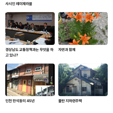
사시인 레미제라블
경상남도 교통정책과는 무엇을 하
자연과 함께
고 있나?
인천 만석동의 45년
불탄 지하련주택