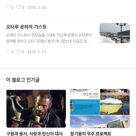
화재는 77개이다. 시청건물은 제11호. 창원시도 조례에 근
0
0
2015. 2. 24.
거해서 근대건조물 지정이 진행되어야 한다. ​​
오타루 운하의 가스등
글 내용
​​오래된 가스등이 옛모습을 그대로 지닌채 관광지 오타루의
운하를 밝히고 있다. 원래는 별것 아니었는데 지금은 모든
관광객의 시선을 사로잡고 있다. ​​​
0
0
2015. 2. 23.
이 블로그 인기글
구원과 용서, 사랑과 헌신의 대서
정기용의 무주 프로젝트