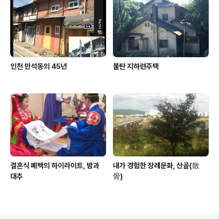
인천 만석동의 45년
불탄 지하련주택
결혼식 폐백의 하이라이트, 밤과
내가 경험한 장례문화, 산골(散
대추
骨)