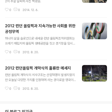
2의 추운 날씨에 사진 찍었음. ​​​​​
0
0
2014. 12. 6.
2012 런던 올림픽과 지속가능한 사회를 위한
공정무역
글 내용
하나의 삶을 슬로건으로 내세운 런던 올림픽조직위원회는
쓰레기 매립지에 올림픽 생태공원을 짓고 경기장을 임시
건물로 만들어 재사용하는 등 다양한 지속가능성의 실험을
0
0
2012. 8. 20.
선보였다. 나아가 급식 분야에서는 식품 및 관련 서비스 산
업에 지속가능한 변화를 만들겠다는 취지로 공정무역 물품
을 선택했다. 다국적 대기업은 부유해지는데 이들과 거래
2012 런던올림픽 개막식의 훌륭한 메세지
하는 소규모 생산자들은 계속 가난한 현재 시장질서가 지
글 내용
속가능하지 않다는 이유에서다. 이에 따라 조직위는 대회
런던 올림픽 개막식의 서사구조는 산업혁명의 발생지였지
기간 선수와 관계자들에게 커피 1400만 잔, 홍차 750만
만 오늘날 다양한 가치를 인정하며 사는 경이로운 영국이
잔, 바나나 1000만 개, 설탕 1000만 포 등을 모두 공정무
되었음을 보여주는 것 이었다. 개막식 총감독 대니보일은
역 제품으로 제공한다. 여기서 발생하는 공정무역 프리미
0
0
2012. 8. 20.
이를 세익스피어의 에 나오는 캘리번의 대사 "두려워하지
엄은 우리 돈으로 약 1억8000만원에 달한다. 공정무역 프
마라, 섬 전체가 즐거운 소음으로 가득 차 있다."로 집약해
리미엄은 공정무역 거래 시 추가로 가격..
서 표현했다. 산업혁명으로 인한 환경오염까지 개막식에
담아낸 대니 보일 감독은 성화봉송 주자를 메인스타디움
건설 노동자들이 맞이하도록 했다. 안전모를 쓴 500여명
이 블로그 인기글