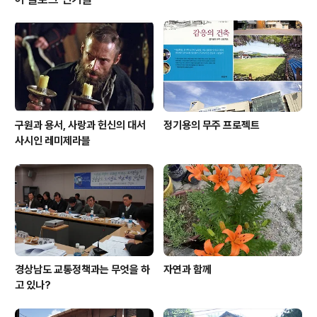
의 노동자들이 입구에서 성화봉송 주자를 맞이했다. 영국
의 유명한 아동병원인 그레이트 오먼드 스트리트 병원(GO
SH)과 무상의료 제도인 NHS(National Health Servic
e)를 형상화한 공연에는 실제 간호사들이 무용수로 출연했
다. 평범한 영국 가정의 ..
구원과 용서, 사랑과 헌신의 대서
정기용의 무주 프로젝트
사시인 레미제라블
경상남도 교통정책과는 무엇을 하
자연과 함께
고 있나?