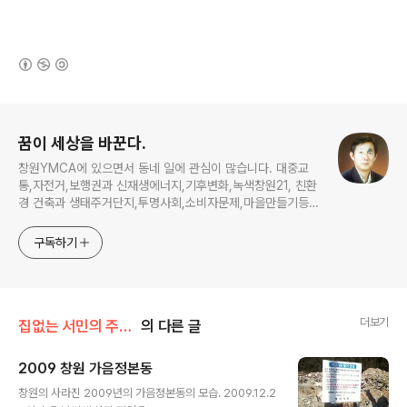
(새창열림)
로그 정보
꿈이 세상을 바꾼다.
창원YMCA에 있으면서 동네 일에 관심이 많습니다. 대중교
통,자전거,보행권과 신재생에너지,기후변화,녹색창원21, 친환
경 건축과 생태주거단지,투명사회,소비자문제,마을만들기등...
주민의 힘으로 더욱 살기좋은 동네를 만들고자 합니다.
구독하기
더보기
집없는 서민의 주거복지
의 다른 글
2009 창원 가음정본동
글 내용
창원의 사라진 2009년의 가음정본동의 모습. 2009.12.2