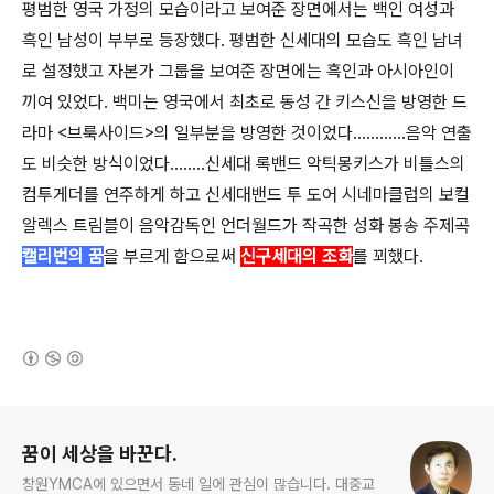
평범한 영국 가정의 모습이라고 보여준 장면에서는 백인 여성과
흑인 남성이 부부로 등장했다. 평범한 신세대의 모습도 흑인 남녀
로 설정했고 자본가 그룹을 보여준 장면에는 흑인과 아시아인이
끼여 있었다. 백미는 영국에서 최초로 동성 간 키스신을 방영한 드
라마 <브룩사이드>의 일부분을 방영한 것이었다............음악 연출
도 비슷한 방식이었다........신세대 록밴드 악틱몽키스가 비틀스의
컴투게더를 연주하게 하고 신세대밴드 투 도어 시네마클럽의 보컬
알렉스 트림블이 음악감독인 언더월드가 작곡한 성화 봉송 주제곡
캘리번의 꿈
을 부르게 함으로써
신구세대의 조화
를 꾀했다.
(새창열림)
로그 정보
꿈이 세상을 바꾼다.
창원YMCA에 있으면서 동네 일에 관심이 많습니다. 대중교