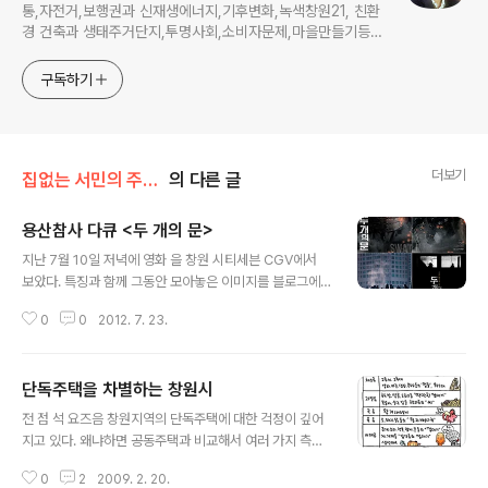
통,자전거,보행권과 신재생에너지,기후변화,녹색창원21, 친환
경 건축과 생태주거단지,투명사회,소비자문제,마을만들기등...
주민의 힘으로 더욱 살기좋은 동네를 만들고자 합니다.
구독하기
더보기
집없는 서민의 주거복지
의 다른 글
용산참사 다큐 <두 개의 문>
글 내용
지난 7월 10일 저녁에 영화 을 창원 시티세븐 CGV에서
보았다. 특징과 함께 그동안 모아놓은 이미지를 블로그에
올린다."피해자가 아니라 가해자의 시선을 뜯어 보고 잇다
0
0
2012. 7. 23.
는 점에서 은 사회적 약자의 목소리를 전달하며 정의를 호
소해온 독립 다큐멘터리의 전통적 접근법에서 어느 정도
비켜나 있는 것처럼 보인다. 영화에는 사망한 철거민의 유
단독주택을 차별하는 창원시
족이나 철거민들의 인터뷰가 등장하지 않는다. 영화는 경
글 내용
찰특공대의 진술 및 법정 증언과 1월 19일부터 사건 당일
전 점 석 요즈음 창원지역의 단독주택에 대한 걱정이 깊어
인 20일 새벽 사이에 전개된 상황을 교대로 보여주며 당시
지고 있다. 왜냐하면 공동주택과 비교해서 여러 가지 측면
상황을 재구성하는 방식으로 전개된다."(한겨레21 2012.
에서 열악하기 때문이다. 그 가운데서 가장 중요한 것은 집
6.26 제981호)
0
2
2009. 2. 20.
값이다. 주차장도 부족하고 상가시설도 불편하고 가로수도