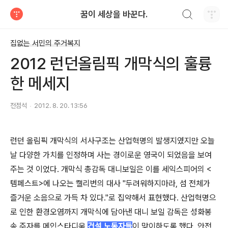
검색하기
꿈이 세상을 바꾼다.
티스토리
집없는 서민의 주거복지
2012 런던올림픽 개막식의 훌륭
한 메세지
전점석
2012. 8. 20. 13:56
런던 올림픽 개막식의 서사구조는 산업혁명의 발생지였지만 오늘
날 다양한 가치를 인정하며 사는 경이로운 영국이 되었음을 보여
주는 것 이었다. 개막식 총감독 대니보일은 이를 세익스피어의 <
템페스트>에 나오는 캘리번의 대사 "두려워하지마라, 섬 전체가
즐거운 소음으로 가득 차 있다."로 집약해서 표현했다. 산업혁명으
로 인한 환경오염까지 개막식에 담아낸 대니 보일 감독은 성화봉
송 주자를 메인스타디움
건설 노동자들
이 맞이하도록 했다. 안전