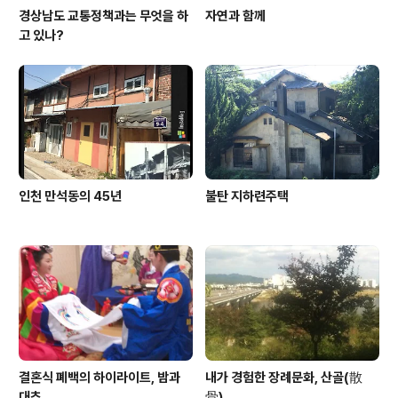
경상남도 교통정책과는 무엇을 하
자연과 함께
고 있나?
인천 만석동의 45년
불탄 지하련주택
결혼식 폐백의 하이라이트, 밤과
내가 경험한 장례문화, 산골(散
대추
骨)