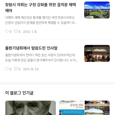
창원시 의회는 구청 강화를 위한 결의문 채택
해야
글 내용
다행히 새해 예산안은 통과를 했지만 과연 창원시의회는
신청사 건립위치 문제를 원만하게 해결할 수 있을까? 어떻
게든 결론을 내릴 것이라는 막연한 기대와 조만간 결정 할
0
5
2012. 1. 8.
수 밖에 없을 것이라는 낙관론도 생각하기가 힘든 것 같다.
왜냐하면 단상점거라는 방법으로 의사진행을 방해한 창원
지역 시의원과 단상점거를 초래한 결의안을 상정시킨 마산
출판기념회에서 말씀드린 인사말
지역 시의원이 서로 양보하고 화해 할 가능성이 희박하기
글 내용
때문이다. 소속정당이 한나라당이든 민주노동당, 진보신당
출판기념회에서 한마디 책은 읽는 사람이 있어야 하는데
이든 아무런 차이가 없다. 지역 정서가 소속정당을 무력화
오늘 이렇게 많은 분들이 참석해주셔서 감사합니다. 누가
시키고 있다. 의회가 이렇게까지 파행적인 것은 의원 개개
시킨 것도 아닌데 내 재미로 그동안의 활동을 기록하고 정
인의 자질 때문이 아니다. 자세히 살펴보면 이미 행정통합
0
0
2011. 8. 23.
리했던 것을 책으로 내게 되었습니다. (마누라는 숙제한다
을 할 때부터 예견되었던 필연적 갈등이며 대리전쟁의 성
고 말합니다) 진주에서 지역운동하기 15년에 이어서 창원
격을 띠고 있음을 알 수 있다. 정부와 지역 국회의..
에서 지낸 10여년 활동을 모았습니다. 디디고 올라 설만한
지는 모르겠습니다만 제 나름대로는 에 근거하고 있는 시
각을 가질려고 노력했습니다. 그런데 막상 출판하고 보니
이 블로그 인기글
여러 가지로 부족합니다. 걱정이 세가지 있습니다. 1. 혹시
섭섭해 하시는 분이 있을까봐 걱정입니다. 예를 들면 활동
과정에서 훨씬 중요한 역할을 하신 분이 있으신데 책에는
빠져 있을 수도 있습니다. 제가 사건의 전모도 모르고 제 입