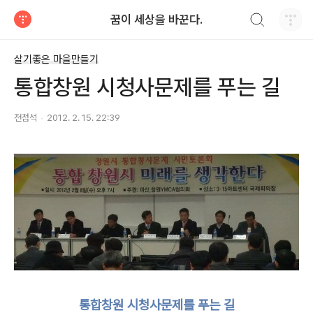
검색하기
꿈이 세상을 바꾼다.
티스토리
살기좋은 마을만들기
통합창원 시청사문제를 푸는 길
전점석
2012. 2. 15. 22:39
통합창원 시청사문제를 푸는 길