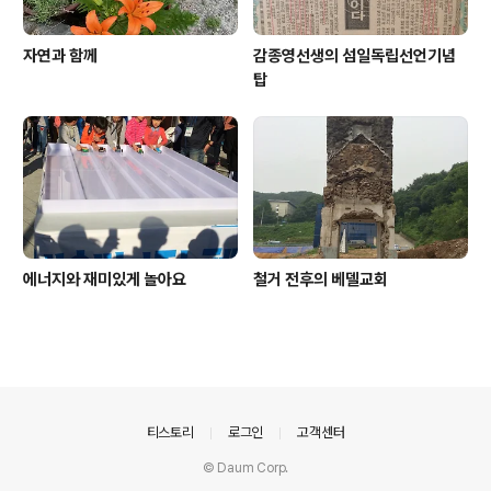
자연과 함께
감종영선생의 섬일독립선언기념
탑
에너지와 재미있게 놀아요
철거 전후의 베델교회
의안내
티스토리
로그인
고객센터
© Daum Corp.