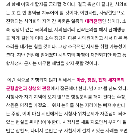
과 함께 어떻게 할지를 궁리할 것이다. 결국 총선이 끝나면 시의회
는 또 한 번 홍역을 치루어야 할 것이다. 이판사판, 사생결단으로
진행되는 시의회의 지역 간 싸움은 일종의
대리전쟁
인 셈이다. 소
속 정당이 같은 국회의원, 시의원끼리 전략논의를 해서 단체행동
을 하게 될텐데 이때 소속 정당이 다른 시의원이라고 해서 다른 목
소리를 내기는 힘들 것이다. 그냥 소극적인 자세를 취할 가능성이
크다. 지난 연말에 벌어졌던 시의회의 파행이 재연되기만 하고 통
합시청사 문제는 아무런 해법을 찾지 못할 것이다.
이런 식으로 진행되지 않기 위해서는
마산, 창원, 진해 세지역의
균형발전과 상생의 관점
에서 접근해야 한다. 넘어야 될 산도 있다.
시청사가 자기 지역에 오지 않으면 행정분리를 해야 된다는 주장,
창원은 명칭을 가졌으니 위치 논의를 하는 자리에는 빠져야 한다
는 주장, 이미 마산 시민에게는 시청사 위치문제가 자존심이 되어
있는 현실을 뛰어넘어야 한다. 시청사를 새로 지으면서 부지의 절
반은 삼천포, 나머지 절반은 구 사천시에 걸치고 있는 사례를 보면