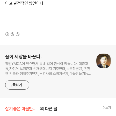
이고 발전적인 방안이다.
(새창열림)
로그 정보
꿈이 세상을 바꾼다.
창원YMCA에 있으면서 동네 일에 관심이 많습니다. 대중교
통,자전거,보행권과 신재생에너지,기후변화,녹색창원21, 친환
경 건축과 생태주거단지,투명사회,소비자문제,마을만들기등...
주민의 힘으로 더욱 살기좋은 동네를 만들고자 합니다.
구독하기
더보기
살기좋은 마을만들기
의 다른 글